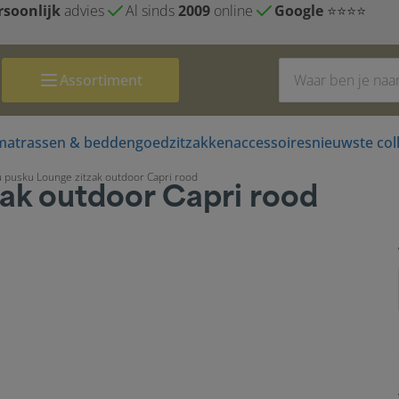
rsoonlijk
advies
Al sinds
2009
online
Google
⭐⭐⭐⭐
Assortiment
matrassen & beddengoed
zitzakken
accessoires
nieuwste coll
 pusku Lounge zitzak outdoor Capri rood
ak outdoor Capri rood