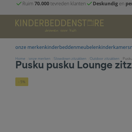
Ruim
70.000
tevreden klanten
Deskundig
en
pe
onze merken
kinderbedden
meubelen
kinderkamers
Home
onze merken
Slowdown zitzakken
Outdoor zitzakken
Pusku
Pusku pusku Lounge zitz
- 5%