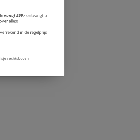
de
vanaf 599,-
ontvangt u
over alles!
verrekend in de regelprijs
uisje rechtsboven