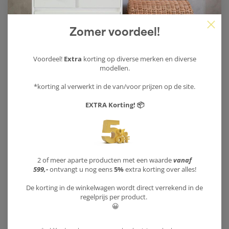
Afmeting
H 203 X B 154 X D 50
Zomer voordeel!
Kleur product
Olive / Ral 7032
Voordeel!
Extra
korting op diverse merken en diverse
Materiaal
Beuken hout / MDF
modellen.
Afwerking
100% ecologische lak
*korting al verwerkt in de van/voor prijzen op de site.
EXTRA Korting! 📦
EN 716-1:2017 / EN 716-
Keurmerken
2:2017 / EN71/3
Garantie
2 jaar fabrieks garantie
2 of meer aparte producten met een waarde
vanaf
Doelgroep
0 tot 80 jaar
599,-
ontvangt u nog eens
5%
extra korting over alles!
De korting in de winkelwagen wordt direct verrekend in de
Leverwijze product
Bouwpakket
regelprijs per product.
😀
Gratis achter 1e voordeur
Verzending
bgg, Nederland en België