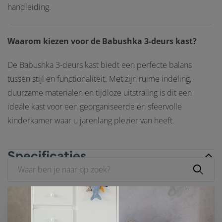
handleiding.
Waarom kiezen voor de Babushka 3-deurs kast?
De Babushka 3-deurs kast biedt een perfecte balans
tussen stijl en functionaliteit. Met zijn ruime indeling,
duurzame materialen en tijdloze uitstraling is dit een
ideale kast voor een georganiseerde en sfeervolle
kinderkamer waar u jarenlang plezier van heeft.
Specificaties
Merk
Wood Luck Design